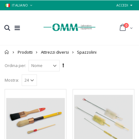
ITALIANO
ACCEDI
0
Home
Prodotti
Attrezzi diversi
Spazzolini
Ordina per:
Mostra: