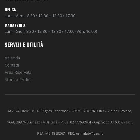
UFFICI:
Lun. - Ven. : 8.30 / 12.30 – 13.30 / 17.30
MAGAZZINO:
Lun. - Gio. : 8.30 / 12.30 – 13.30 / 17.00 (Ven. 16.00)
SERVIZI E UTILITÀ
Azienda
Contatti
Area Riservata
Storico Ordini
© 2024 OMM Srl. All Rights Reserved - OMM LABORATORY - Via del Lavoro,
16/A, 20874 Busnago (MB) Italia - P.Iva: 02777680964 - Cap.Soc.: 30.600 € - Iscr.
REA: MB 1868267 - PEC: ommlab@pec.it