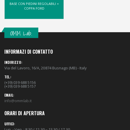
BASE CON PIEDINI REGOLABILI +
COPPA FORD
OMM Lab.
INFORMAZI DI CONTATTO
INDIRIZZO:
Via del Lavoro, 16/A, 20874 Busnago (MB) - Italy
TEL.:
(+39) 039 688 5156
(+39) 039 688 5157
EMAIL:
info@ommlab.it
ORARI DI APERTURA
UFFICI:
Lun. - Ven. : 8.30 / 12.30 – 13.30 / 17.30