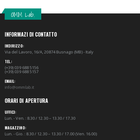
OMM Lab.
INFORMAZI DI CONTATTO
INDIRIZZO:
Via del Lavoro, 16/A, 20874 Busnago (MB) - Italy
TEL.:
(+39) 039 688 5156
(+39) 039 688 5157
EMAIL:
info@ommlab.it
ORARI DI APERTURA
UFFICI:
Lun. - Ven. : 8.30 / 12.30 – 13.30 / 17.30
MAGAZZINO:
Lun. - Gio. : 8.30 / 12.30 – 13.30 / 17.00 (Ven. 16.00)