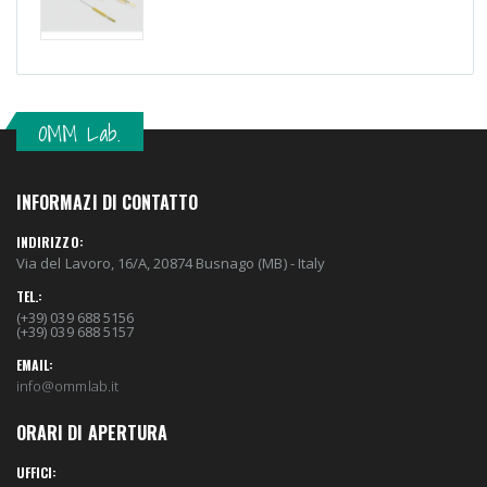
OMM Lab.
INFORMAZI DI CONTATTO
INDIRIZZO:
Via del Lavoro, 16/A, 20874 Busnago (MB) - Italy
TEL.:
(+39) 039 688 5156
(+39) 039 688 5157
EMAIL:
info@ommlab.it
ORARI DI APERTURA
UFFICI: