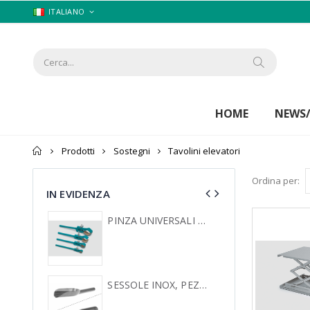
ITALIANO
HOME
NEWS
Home
Prodotti
Sostegni
Tavolini elevatori
Ordina per:
IN EVIDENZA
PINZA UNIVERSALI PER SOSTEGNO A GAMBO LIBERO
SESSOLE INOX, PEZZO UNICO