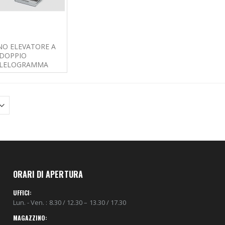
LAMPADA BUNSEN CON CARTUCCIA CON VALVOLA A SFERA, DOTATA DI VALVOLA DI SICUREZZA E TERMOCOPPIA
O ELEVATORE A
DOPPIO
LLELOGRAMMA
ORARI DI APERTURA
UFFICI:
Lun. - Ven. : 8.30 / 12.30 – 13.30 / 17.30
MAGAZZINO: