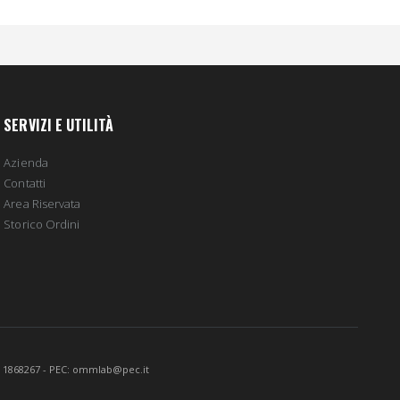
SERVIZI E UTILITÀ
Azienda
Contatti
Area Riservata
Storico Ordini
 MB 1868267 - PEC: ommlab@pec.it