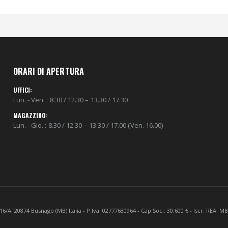
ORARI DI APERTURA
UFFICI:
Lun. - Ven. : 8.30 / 12.30 – 13.30 / 17.30
MAGAZZINO:
Lun. - Gio. : 8.30 / 12.30 – 13.30 / 17.00 (Ven. 16.00)
A, 20874 Busnago (MB) Italia - P.Iva: 02777680964 - Cap.Soc.: 30.600 € - Iscr. REA: