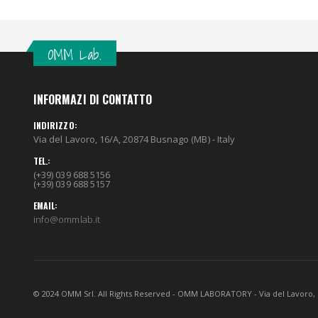
OMM Lab.
INFORMAZI DI CONTATTO
INDIRIZZO:
Via del Lavoro, 16/A, 20874 Busnago (MB) - Italy
TEL.:
(+39) 039 688 5156
(+39) 039 688 5157
EMAIL:
info@ommlab.it
© 2024 OMM Srl. All Rights Reserved - OMM LABORATORY - Via del Lavoro, 16/