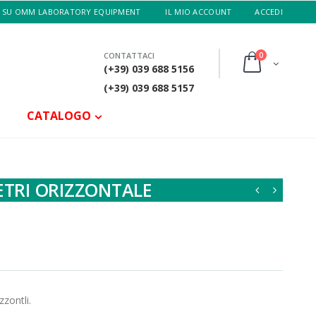
 SU OMM LABORATORY EQUIPMENT
IL MIO ACCOUNT
ACCEDI
0
CONTATTACI
(+39) 039 688 5156
(+39) 039 688 5157
CATALOGO
ETRI ORIZZONTALE
zzontli.