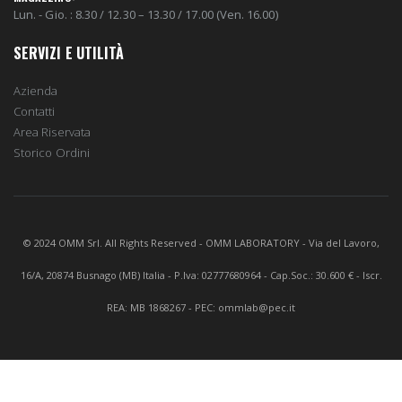
Lun. - Gio. : 8.30 / 12.30 – 13.30 / 17.00 (Ven. 16.00)
SERVIZI E UTILITÀ
Azienda
Contatti
Area Riservata
Storico Ordini
© 2024 OMM Srl. All Rights Reserved - OMM LABORATORY - Via del Lavoro,
16/A, 20874 Busnago (MB) Italia - P.Iva: 02777680964 - Cap.Soc.: 30.600 € - Iscr.
REA: MB 1868267 - PEC: ommlab@pec.it