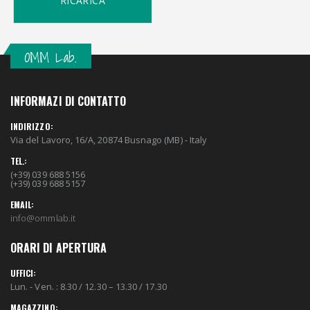
RICARICA
OMM Lab.
INFORMAZI DI CONTATTO
INDIRIZZO:
Via del Lavoro, 16/A, 20874 Busnago (MB) - Italy
TEL.:
(+39) 039 688 5156
(+39) 039 688 5157
EMAIL:
info@ommlab.it
ORARI DI APERTURA
UFFICI:
Lun. - Ven. : 8.30 / 12.30 – 13.30 / 17.30
MAGAZZINO: