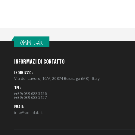
OMM Lab.
INFORMAZI DI CONTATTO
INDIRIZZO:
Via del Lavoro, 16/A, 20874 Busnago (MB) - Italy
TEL.:
(+39) 039 688 5156
(+39) 039 688 5157
EMAIL:
info@ommlab.it