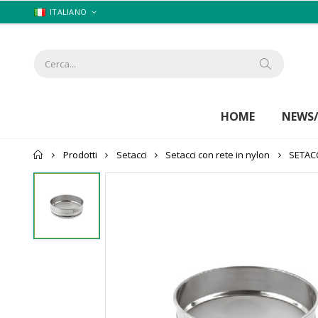
ITALIANO
HOME
NEWS
Home
Prodotti
Setacci
Setacci con rete in nylon
SETAC