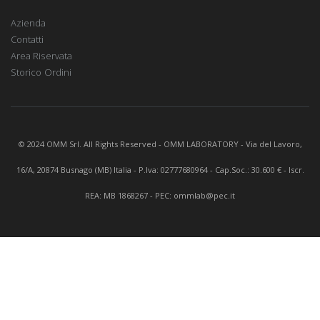
Azienda
Contatti
Area Riservata
Storico Ordini
© 2024 OMM Srl. All Rights Reserved - OMM LABORATORY - Via del Lavoro,
16/A, 20874 Busnago (MB) Italia - P.Iva: 02777680964 - Cap.Soc.: 30.600 € - Iscr.
REA: MB 1868267 - PEC: ommlab@pec.it